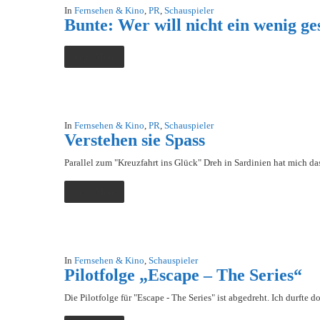
In
Fernsehen & Kino
,
PR
,
Schauspieler
Bunte: Wer will nicht ein wenig g
Read More
In
Fernsehen & Kino
,
PR
,
Schauspieler
Verstehen sie Spass
Parallel zum "Kreuzfahrt ins Glück" Dreh in Sardinien hat mich 
Read More
In
Fernsehen & Kino
,
Schauspieler
Pilotfolge „Escape – The Series“
Die Pilotfolge für "Escape - The Series" ist abgedreht. Ich durft