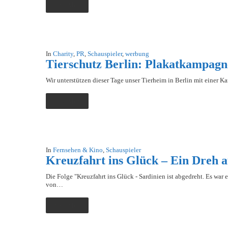
Read More
In
Charity
,
PR
,
Schauspieler
,
werbung
Tierschutz Berlin: Plakatkampagn
Wir unterstützen dieser Tage unser Tierheim in Berlin mit einer K
Read More
In
Fernsehen & Kino
,
Schauspieler
Kreuzfahrt ins Glück – Ein Dreh
Die Folge "Kreuzfahrt ins Glück - Sardinien ist abgedreht. Es war
von…
Read More