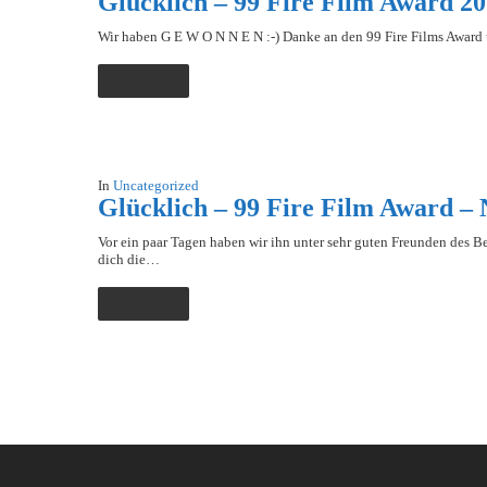
Glücklich – 99 Fire Film Award 2
Wir haben G E W O N N E N :-) Danke an den 99 Fire Films Award u
Read More
In
Uncategorized
Glücklich – 99 Fire Film Award –
Vor ein paar Tagen haben wir ihn unter sehr guten Freunden des Be
dich die…
Read More