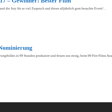
017 – Gewinner! Bester Film
nd die Jury für so viel Zuspruch und dieses alljährlich gern besuchte Event!…
 Nominierung
wegtbildes in 99 Stunden produziert und freuen uns riesig, beim 99-Fire-Films Awar