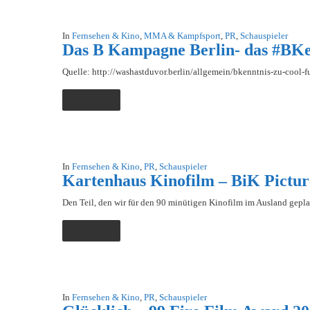
In
Fernsehen & Kino
,
MMA & Kampfsport
,
PR
,
Schauspieler
Das B Kampagne Berlin- das #BKe
Quelle: http://washastduvor.berlin/allgemein/bkenntnis-zu-cool-f
Read More
In
Fernsehen & Kino
,
PR
,
Schauspieler
Kartenhaus Kinofilm – BiK Pictur
Den Teil, den wir für den 90 minütigen Kinofilm im Ausland gepla
Read More
In
Fernsehen & Kino
,
PR
,
Schauspieler