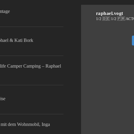
lmtage
raphael.vogt
1/2 🇩🇪 1/2 🇫🇷 AC
phael & Kati Bork
life Camper Camping – Raphael
ise
mit dem Wohnmobil, Inga