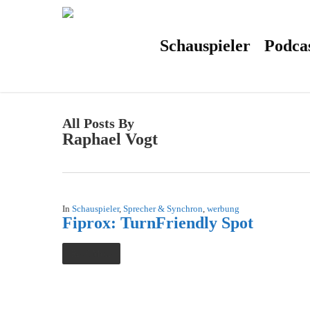
Skip
to
main
content
Schauspieler
Podca
All Posts By
Raphael Vogt
In
Schauspieler
,
Sprecher & Synchron
,
werbung
Fiprox: TurnFriendly Spot
Read More