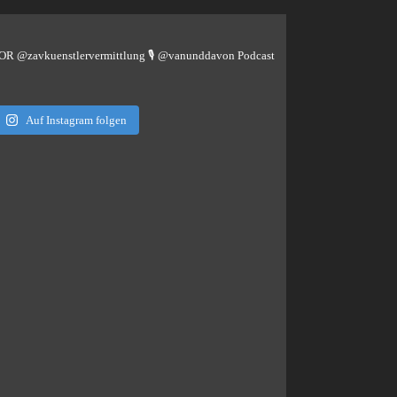
TOR @zavkuenstlervermittlung
🎙️ @vanunddavon Podcast
Auf Instagram folgen