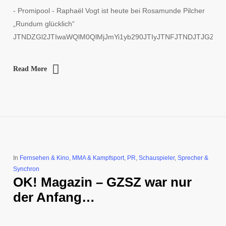
- Promipool - Raphaël Vogt ist heute bei Rosamunde Pilcher
„Rundum glücklich“
JTNDZGl2JTIwaWQlM0QlMjJmYi1yb290JTIyJTNFJTNDJTJGZGl
Read More
In
Fernsehen & Kino
,
MMA & Kampfsport
,
PR
,
Schauspieler
,
Sprecher &
Synchron
OK! Magazin – GZSZ war nur
der Anfang…