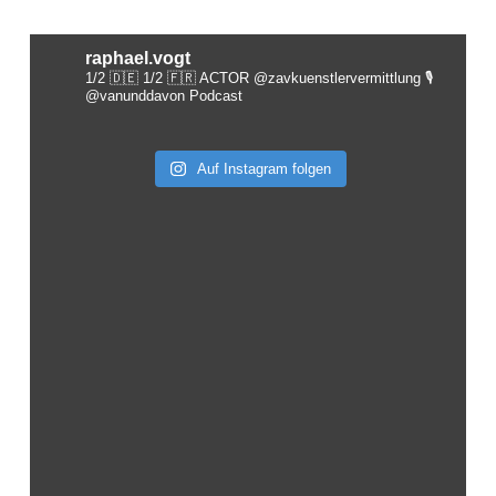
raphael.vogt
1/2 🇩🇪 1/2 🇫🇷 ACTOR @zavkuenstlervermittlung
🎙️
@vanunddavon Podcast
Auf Instagram folgen