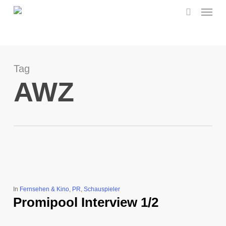
Menu
Skip
to
search
main
content
Tag
AWZ
In
Fernsehen & Kino
,
PR
,
Schauspieler
Promipool Interview 1/2