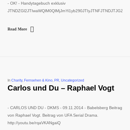
- OK! - Handytagebuch exklusiv
JTNDZGl2JTIwaWQlM0QlMjJmYi1yb290JTIyJTNFJTNDJTJGZGl
Read More
In
Charity
,
Fernsehen & Kino
,
PR
,
Uncategorized
Carlos und Du – Raphael Vogt
- CARLOS UND DU - DKMS - 09.11.2014 - Babelsberg Beitrag
von Raphael Vogt. Beitrag von UFA Serial Drama.
http://youtu.be/rqaVKANgaiQ